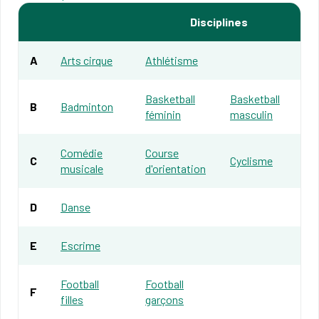
Disciplines
A
Arts cirque
Athlétisme
Basketball
Basketball
B
Badminton
féminin
masculin
Comédie
Course
C
Cyclisme
musicale
d'orientation
D
Danse
E
Escrime
Football
Football
F
filles
garçons