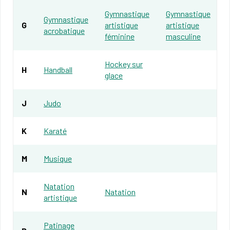
Gymnastique
Gymnastique
Gymnastique
G
artistique
artistique
acrobatique
féminine
masculine
Hockey sur
H
Handball
glace
J
Judo
K
Karaté
M
Musique
Natation
N
Natation
artistique
Patinage