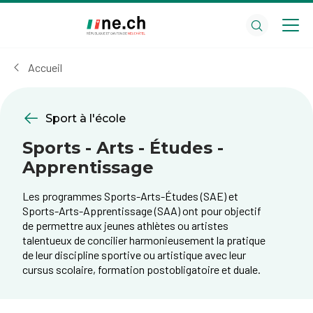
Aller
Aller
au
aux
contenu
réglages
principal
des
Accueil
cookies
Sport à l'école
Sports - Arts - Études -
Apprentissage
Les programmes Sports-Arts-Études (SAE) et
Sports-Arts-Apprentissage (SAA) ont pour objectif
de permettre aux jeunes athlètes ou artistes
talentueux de concilier harmonieusement la pratique
de leur discipline sportive ou artistique avec leur
cursus scolaire, formation postobligatoire et duale.