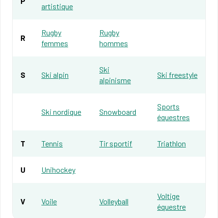
P
artistique
Rugby
Rugby
R
femmes
hommes
Ski
S
Ski alpin
Ski freestyle
alpinisme
Sports
Ski nordique
Snowboard
équestres
T
Tennis
Tir sportif
Triathlon
U
Unihockey
Voltige
V
Voile
Volleyball
équestre