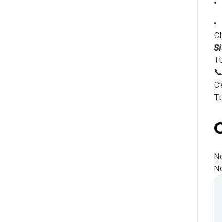
Ch
Si
Tu
📞
C’
Tu
No
No