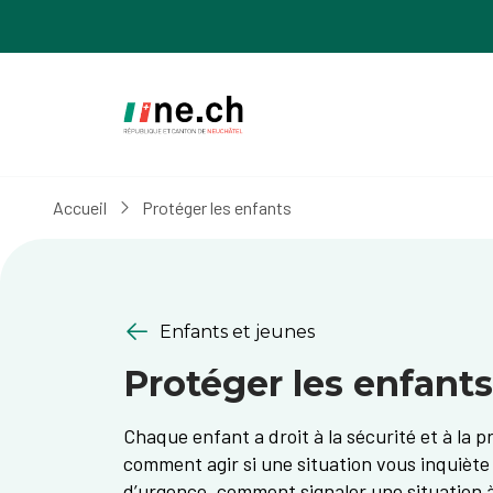
Aller
Aller
au
aux
contenu
réglages
principal
des
cookies
Accueil
Protéger les enfants
Enfants et jeunes
Protéger les enfants
Chaque enfant a droit à la sécurité et à la p
comment agir si une situation vous inquiète 
d’urgence, comment signaler une situation à