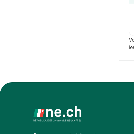
Vo
le