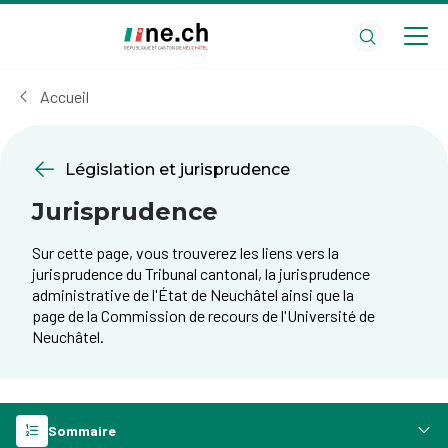
Aller
Aller
au
aux
contenu
réglages
principal
des
Accueil
cookies
Législation et jurisprudence
Jurisprudence
Sur cette page, vous trouverez les liens vers la
jurisprudence du Tribunal cantonal, la jurisprudence
administrative de l'État de Neuchâtel ainsi que la
page de la Commission de recours de l'Université de
Neuchâtel.
Sommaire