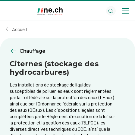
Aller
Aller
au
aux
contenu
réglages
principal
des
Accueil
cookies
Chauffage
Citernes (stockage des
hydrocarbures)
Les installations de stockage de liquides
susceptibles de polluer les eaux sont règlementées
par la Loi fédérale sur la protection des eaux (LEaux)
ainsi que par l'Ordonnance fédérale sur la protection
des eaux (OEaux). Les dispositions légales sont
complétées par le Règlement d'exécution de la loi sur
la protection et la gestion des eaux (RLPGE), les
diverses directives techniques du CCE, ainsi que la