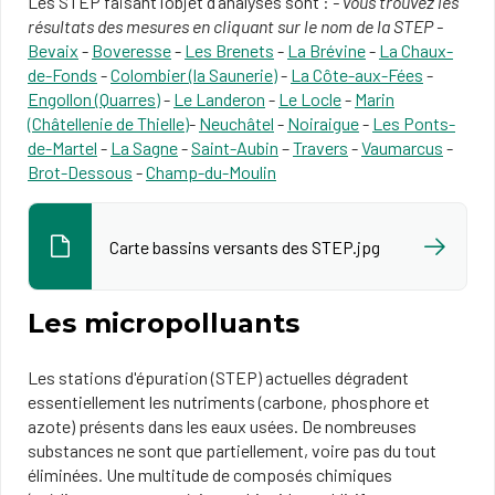
Les STEP faisant l’objet d’analyses sont :
- vous trouvez les
résultats des mesures en cliquant sur le nom de la STEP -
Bevaix
-
Boveresse
-
Les Brenets
-
La Brévine
-
La Chaux-
de-Fonds
-
Colombier (la Saunerie)
-
La Côte-aux-Fées
-
Engollon (Quarres)
-
Le Landeron
-
Le Locle
-
Marin
(Châtellenie de Thielle)
-
Neuchâtel
-
Noiraigue
-
Les Ponts-
de-Martel
-
La Sagne
-
Saint-Aubin
–
Travers
-
Vaumarcus
-
Brot-Dessous
-
Champ-du-Moulin
Carte bassins versants des STEP.jpg
Les micropolluants
Les stations d'épuration (STEP) actuelles dégradent
essentiellement les nutriments (carbone, phosphore et
azote) présents dans les eaux usées. De nombreuses
substances ne sont que partiellement, voire pas du tout
éliminées. Une multitude de composés chimiques