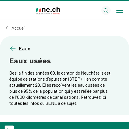
Aller
Aller
au
aux
contenu
réglages
principal
des
Accueil
cookies
Eaux
Eaux usées
Dès la fin des années 60, le canton de Neuchâtel s'est
équipé de stations d'épuration (STEP). Il en compte
actuellement 20. Elles reçoivent les eaux usées de
plus de 95% de la population qui y est reliée par plus
de 1'000 kilomètres de canalisations. Retrouvez ici
toutes les infos du SENE à ce sujet.