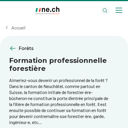
Aller
Aller
au
aux
contenu
réglages
principal
des
Accueil
cookies
Forêts
Formation professionnelle
forestière
Aimeriez-vous devenir un professionnel de la forêt ?
Dans le canton de Neuchâtel, comme partout en
Suisse, la formation initiale de forestier·ère-
bûcheron·ne constitue la porte d’entrée principale de
la filière de formation professionnelle en forêt. Il est
ensuite possible de continuer sa formation en forêt
pour devenir contremaître·sse forestier·ère, garde,
ingénieur·e, etc…