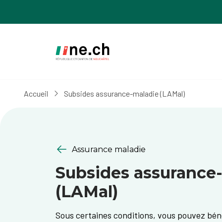
Aller
Aller
au
aux
contenu
réglages
principal
des
cookies
Accueil
Subsides assurance-maladie (LAMal)
Assurance maladie
Subsides assurance
(LAMal)
Sous certaines conditions, vous pouvez bén