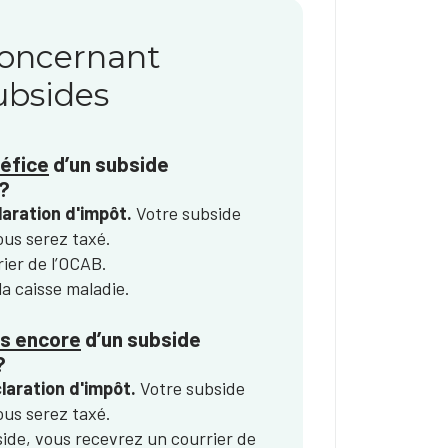
oncernant
subsides
néfice
d’un subside
?
aration d'impôt.
Votre subside
ous serez taxé.
ier de l’OCAB.
la caisse maladie.
as encore
d’un subside
?
laration d'impôt.
Votre subside
ous serez taxé.
ide, vous recevrez un courrier de