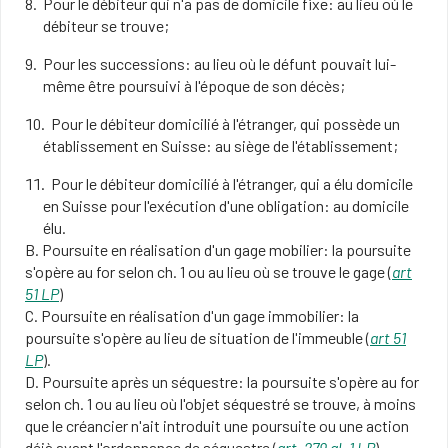
Pour le débiteur qui n'a pas de domicile fixe: au lieu où le
débiteur se trouve;
Pour les successions: au lieu où le défunt pouvait lui-
même être poursuivi à l'époque de son décès;
Pour le débiteur domicilié à l'étranger, qui possède un
établissement en Suisse: au siège de l'établissement;
Pour le débiteur domicilié à l'étranger, qui a élu domicile
en Suisse pour l'exécution d'une obligation: au domicile
élu.
B. Poursuite en réalisation d'un gage mobilier: la poursuite
s'opère au for selon ch. 1 ou au lieu où se trouve le gage (
art
51 LP
)
C. Poursuite en réalisation d'un gage immobilier: la
poursuite s'opère au lieu de situation de l'immeuble (
art 51
LP
).
D. Poursuite après un séquestre: la poursuite s'opère au for
selon ch. 1 ou au lieu où l'objet séquestré se trouve, à moins
que le créancier n'ait introduit une poursuite ou une action
déjà avant l'ordonnance de séquestre (
art. 279 al. 1 LP
).