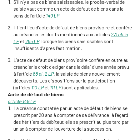
S'il n'y a pas de biens saisissables, le procès-verbal de
saisie vaut comme un acte de défaut de biens dans le
sens de l’article
149 LP
.
Il tient lieu d'acte de défaut de biens provisoire et confère
au créancier les droits mentionnés aux articles
271 ch. 5
LP
et
285 LP
, lorsque les biens saisissables sont
insuffisants d'après l'estimation.
L'acte de défaut de biens provisoire confère en outre au
créancier le droit d'exiger dans le délai d'une année prévu
à l'article
88 al. 2 LP
, la saisie de biens nouvellement
découverts. Les dispositions sur la participation
(articles
110 LP
et
111 LP
) sont applicables.
Acte de défaut de biens
article 149 LP
La créance constatée par un acte de défaut de biens se
prescrit par 20 ans à compter de sa délivrance; à l'égard
des héritiers du débiteur, elle se prescrit au plus tard par
un an à compter de l'ouverture de la succession.