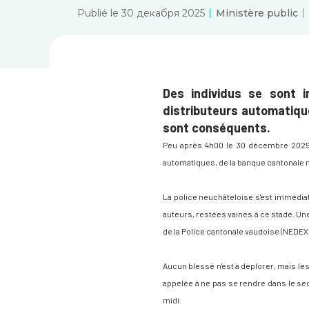
Publié le 30 декабря 2025
Ministère public
D
es individus se sont 
distributeurs automatiques
sont conséquents.
Peu après 4h00 le 30 décembre 2025, a
automatiques, de la banque cantonale ne
La police neuchâteloise s'est immédiat
auteurs, restées vaines à ce stade. Une
de la Police cantonale vaudoise (NEDEX) e
Aucun blessé n'est à déplorer, mais les
appelée à ne pas se rendre dans le sec
midi.