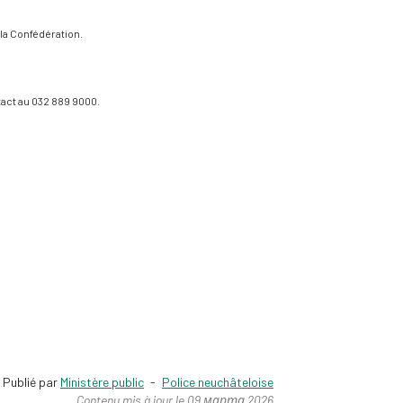
 la Confédération.​
act au 032 889 9000.
Publié par
Ministère public
-
Police neuchâteloise
Contenu mis à jour le 09 марта 2026