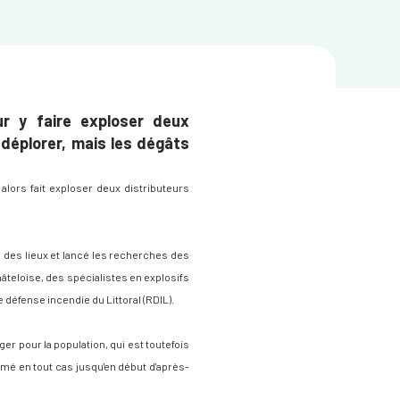
ur y faire exploser deux
à déplorer, mais les dégâts
alors fait exploser deux distributeurs
e des lieux et lancé les recherches des
hâteloise, des spécialistes en explosifs
de défense incendie du Littoral (RDIL).
er pour la population, qui est toutefois
rmé en tout cas jusqu'en début d'après-