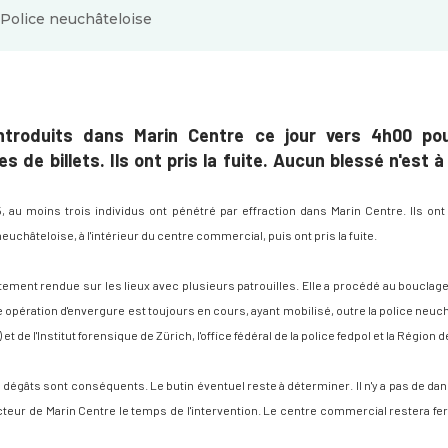
Police neuchâteloise
introduits dans Marin Centre ce jour vers 4h00 po
 de billets. Ils ont pris la fuite. Aucun blessé n'est 
u moins trois individus ont pénétré par effraction dans Marin Centre. Ils ont 
uchâteloise, à l'intérieur du centre commercial, puis ont pris la fuite.
ement rendue sur les lieux avec plusieurs patrouilles. Elle a procédé au bouclag
 opération d'envergure est toujours en cours, ayant mobilisé, outre la police neuc
t de l'Institut forensique de Zürich, l'office fédéral de la police fedpol et la Région 
 dégâts sont conséquents. Le butin éventuel reste à déterminer. Il n'y a pas de dang
teur de Marin Centre le temps de l'intervention. Le centre commercial restera fe