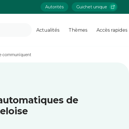
Autorités
Guichet unique
Actualités
Thèmes
Accès rapides
oise communiquent
 automatiques de
teloise