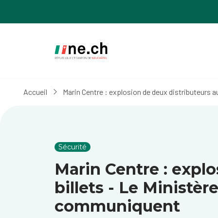
Aller
Aller
au
aux
contenu
réglages
principal
des
cookies
Accueil
Marin Centre : explosion de deux distributeurs a
Sécurité
Marin Centre : expl
billets - Le Ministèr
communiquent