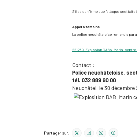
S'il se confirme que l'attaque s'est faite
Appel à témoins
La police neuchâteloise remercie par 
251230_Explosion DABs_Marin_centre.
Contact :
Police neuchâteloise, sec
tél. 032 889 90 00
N
euchâtel, le 30 décembre
Partager sur: