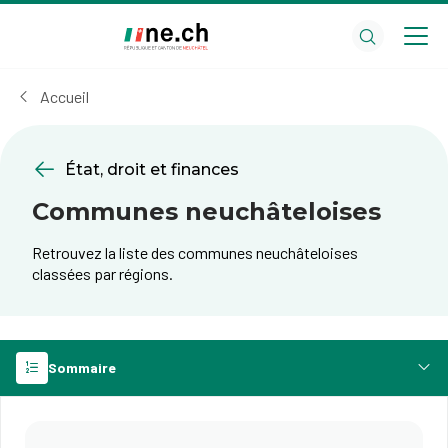
Aller
Aller
au
aux
contenu
réglages
principal
des
Accueil
cookies
État, droit et finances
Communes neuchâteloises
Retrouvez la liste des communes neuchâteloises
classées par régions.
Sommaire