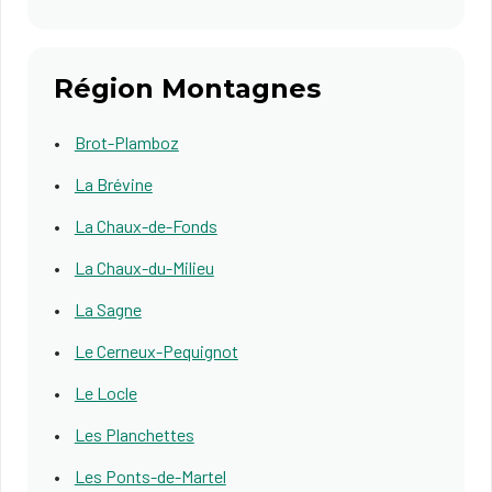
Région Montagnes
Brot-Plamboz
La Brévine
La Chaux-de-Fonds
La Chaux-du-Milieu
La Sagne
Le Cerneux-Pequignot
Le Locle
Les Planchettes
Les Ponts-de-Martel