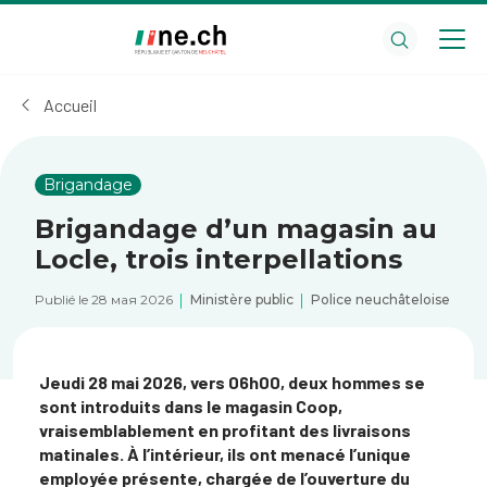
Aller
Aller
au
aux
contenu
réglages
principal
des
Accueil
cookies
Brigandage
Brigandage d’un magasin au
Locle, trois interpellations
Publié le 28 мая 2026
Ministère public
Police neuchâteloise
Jeudi 28 mai 2026, vers 06h00, deux hommes se
sont introduits dans le magasin Coop,
vraisemblablement en profitant des livraisons
matinales. À l’intérieur, ils ont menacé l’unique
employée présente, chargée de l’ouverture du