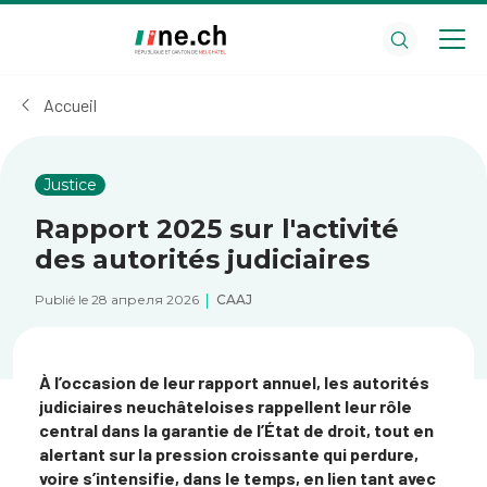
Aller
Aller
au
aux
contenu
réglages
principal
des
Accueil
cookies
Justice
Rapport 2025 sur l'activité
des autorités judiciaires
Publié le 28 апреля 2026
CAAJ
À l’occasion de leur rapport annuel, les autorités
judiciaires neuchâteloises rappellent leur rôle
central dans la garantie de l’État de droit, tout en
alertant sur la pression croissante qui perdure,
voire s’intensifie, dans le temps, en lien tant avec