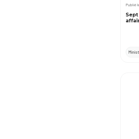
Publié 
Sept
affa
Minis