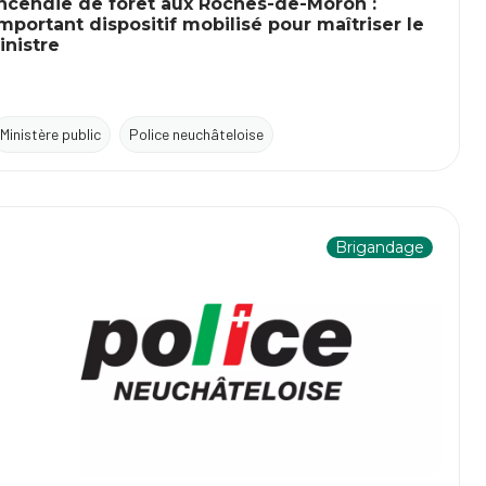
Incendie de forêt aux Roches-de-Moron :
mportant dispositif mobilisé pour maîtriser le
inistre
Ministère public
Police neuchâteloise
Brigandage