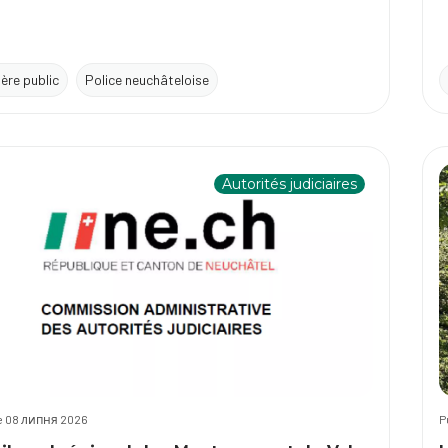
tère public
Police neuchâteloise
Autorités judiciaires
le 08 липня 2026
P