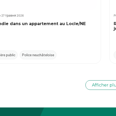
le 27 травня 2026
P
ndie dans un appartement au Locle/NE
R
j
tère public
Police neuchâteloise
Afficher pl