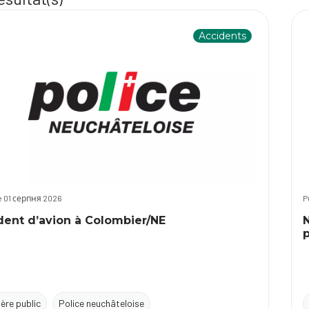
Accidents
le 01 серпня 2026
P
dent d’avion à Colombier/NE
p
tère public
Police neuchâteloise