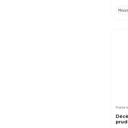
Minis
Publié 
Décè
prud