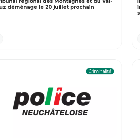
ribunal régional des Montagnes et du Val-
uz déménage le 20 juillet prochain
i
s
J
Criminalité