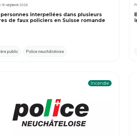
le 16 червня 2026
P
 personnes interpellées dans plusieurs
B
ires de faux policiers en Suisse romande
i
tère public
Police neuchâteloise
Incendie