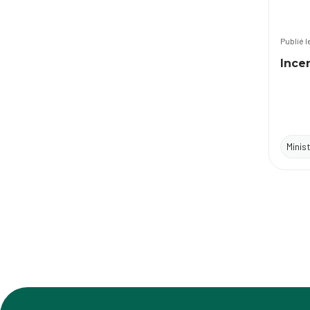
Publié 
Ince
Minis