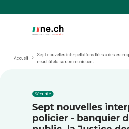
Aller
Aller
au
aux
contenu
réglages
principal
des
cookies
Sept nouvelles interpellations liées à des escroq
Accueil
neuchâteloise communiquent
Sécurité
Sept nouvelles inter
policier - banquier 
public, la Justice d