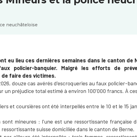
ice neuchâteloise
 ont eu lieu ces dernières semaines dans le canton de 
aux policier-banquier. Malgré les efforts de pré
 de faire des victimes.
2026, douze cas avérés d'escroqueries au faux policier-ba
r un préjudice total estimé à environ 100'000 francs. À ces 
ers et coursières ont été interpellés entre le 10 et le 15 j
 sont mineures : l'une est une ressortissante française d
e ressortissante suisse domiciliée dans le canton de Berne.
 par ailleurs été interpellés : trois femmes, ressortissan