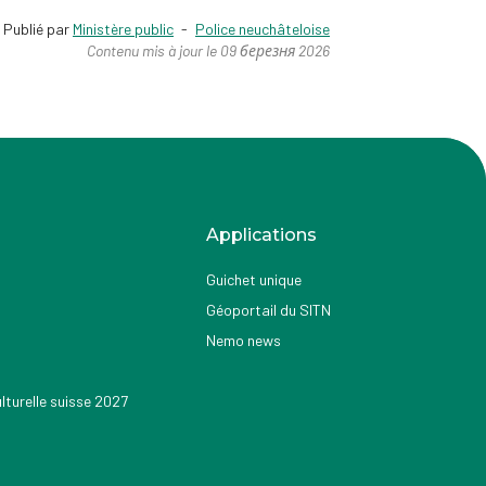
Publié par
Ministère public
-
Police neuchâteloise
Contenu mis à jour le 09 березня 2026
Applications
Guichet unique
Géoportail du SITN
Nemo news
turelle suisse 2027