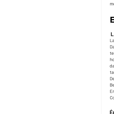
mo
E
L
La
Da
te
ho
da
ta
De
Be
En
Co
É