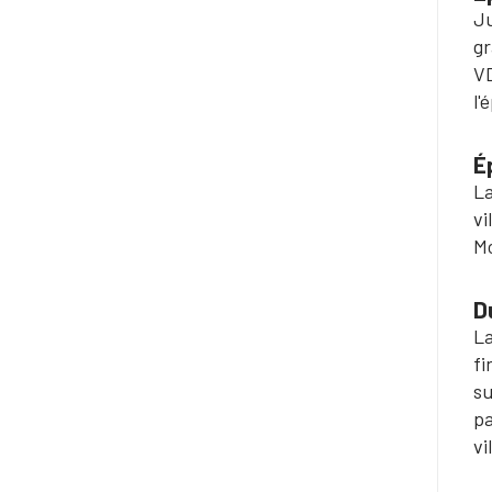
Ju
gr
VD
l'
É
La
vi
Mo
D
La
fi
su
pa
vi