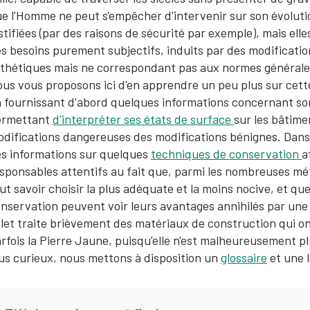
e l'Homme ne peut s'empêcher d'intervenir sur son évoluti
stifiées (par des raisons de sécurité par exemple), mais el
s besoins purement subjectifs, induits par des modificati
thétiques mais ne correspondant pas aux normes générale
us vous proposons ici d'en apprendre un peu plus sur cett
 fournissant d'abord quelques informations concernant son
ermettant
d'interpréter ses états de surface
sur les bâtime
difications dangereuses des modifications bénignes. Dans
s informations sur quelques
techniques de conservation
a
sponsables attentifs au fait que, parmi les nombreuses méth
ut savoir choisir la plus adéquate et la moins nocive, et 
nservation peuvent voir leurs avantages annihilés par un
let traite brièvement des matériaux de construction qui o
rfois la Pierre Jaune, puisqu'elle n'est malheureusement pl
us curieux, nous mettons à disposition un
glossaire
et une l