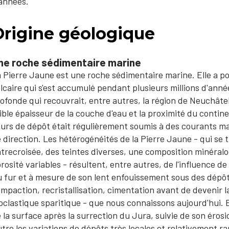
années.
Origine géologique
ne roche sédimentaire marine
 Pierre Jaune est une roche sédimentaire marine. Elle a po
lcaire qui s'est accumulé pendant plusieurs millions d'ann
ofonde qui recouvrait, entre autres, la région de Neuchâtel,
ible épaisseur de la couche d'eau et la proximité du contine
urs de dépôt était régulièrement soumis à des courants ma
 direction. Les hétérogénéités de la Pierre Jaune - qui se 
trecroisée, des teintes diverses, une composition minéralo
rosité variables - résultent, entre autres, de l'influence d
 fur et à mesure de son lent enfouissement sous des dépôts
mpaction, recristallisation, cimentation avant de devenir la
oclastique sparitique - que nous connaissons aujourd'hui. 
 la surface après la surrection du Jura, suivie de son érosi
tre les variations de dépôts très locales et relativement ra