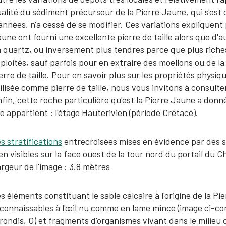
alité du sédiment précurseur de la Pierre Jaune, qui s'est
années, n'a cessé de se modifier. Ces variations expliquent
une ont fourni une excellente pierre de taille alors que d'a
 quartz, ou inversement plus tendres parce que plus riches
ploités, sauf parfois pour en extraire des moellons ou de l
erre de taille. Pour en savoir plus sur les propriétés phys
ilisée comme pierre de taille, nous vous invitons à consulte
fin, cette roche particulière qu'est la Pierre Jaune a donn
le appartient : l'étage Hauterivien (période Crétacé).
s stratifications
entrecroisées mises en évidence par des s
en visibles sur la face ouest de la tour nord du portail du
rgeur de l'image : 3.8 mètres
s éléments constituant le sable calcaire à l'origine de la P
connaissables à l'œil nu comme en lame mince (image ci-contr
rondis, O) et fragments d'organismes vivant dans le milieu