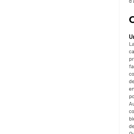
d'
U
La
ca
pr
fa
co
de
en
po
Au
co
bi
de
Ou