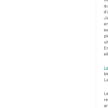
qu
d'
Ja
en
ex
pi
ut
En
el
Le
bi
La
Le
re
ar