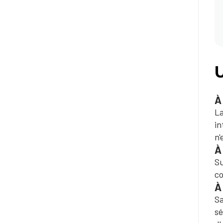
U
À
La
in
n'
À
Su
co
À
Sa
sé