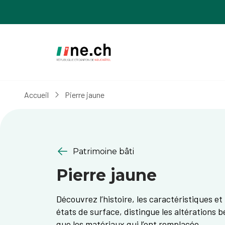
Aller
Aller
au
aux
contenu
réglages
principal
des
cookies
Accueil
Pierre jaune
Patrimoine bâti
Pierre jaune
Découvrez l’histoire, les caractéristiques 
états de surface, distingue les altérations
que les matériaux qui l’ont remplacée.