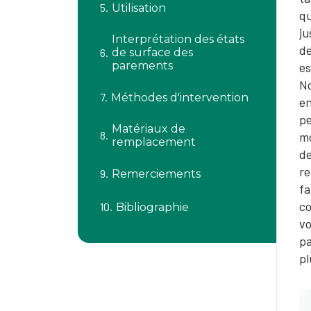
Utilisation
qu
ju
Interprétation des états
de
de surface des
parements
es
No
Méthodes d'intervention
en
p
Matériaux de
mo
remplacement
de
re
Remerciements
fa
co
Bibliographie
vo
pa
pl