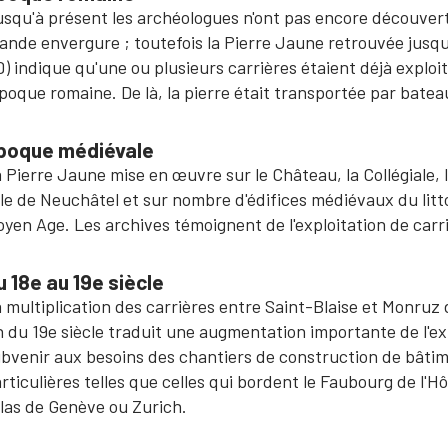
squ'à présent les archéologues n'ont pas encore découvert
ande envergure ; toutefois la Pierre Jaune retrouvée jusqu
) indique qu'une ou plusieurs carrières étaient déjà exploité
époque romaine. De là, la pierre était transportée par batea
poque médiévale
 Pierre Jaune mise en œuvre sur le Château, la Collégiale, l
lle de Neuchâtel et sur nombre d'édifices médiévaux du littor
yen Age. Les archives témoignent de l'exploitation de carri
u 18e au 19e siècle
 multiplication des carrières entre Saint-Blaise et Monruz d
n du 19e siècle traduit une augmentation importante de l'ex
bvenir aux besoins des chantiers de construction de bâtim
rticulières telles que celles qui bordent le Faubourg de l'
llas de Genève ou Zurich.