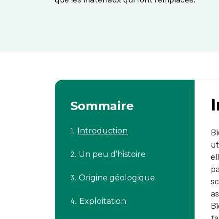
Sommaire
Introduction
Bi
ut
Un peu d’histoire
el
pa
Origine géologique
sc
as
Exploitation
Bi
ta