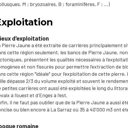
llusques, M ; bryozoaires, B ; foraminifères, F ; …)
xploitation
ieux d'exploitation
 Pierre Jaune a été extraite de carrières principalement s
ns cette région seulement, les bancs de Pierre Jaune, non
ctoniques, présentent les qualités nécessaires à l'exploita
mogènes et non fissurés pour permettre l'extraction de b
ns cette région "idéale" pour l'exploitation de cette pierre, 
ille dépasse 2/3 du volume exploité et souvent le rendeme
 petites carrières ont aussi été exploitées le long du litt
vaix à l'ouest et d'Enges à l'est.
fin, il ne faut pas oublier que de la Pierre Jaune a aussi é
ncise ou bien encore à La Sarraz où 35 à 40'000 m3 ont ét
poque romaine