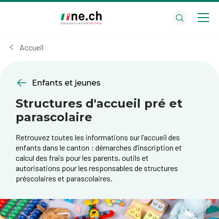
Aller
Aller
au
aux
contenu
réglages
principal
des
Accueil
cookies
Enfants et jeunes
Structures d'accueil pré et
parascolaire
Retrouvez toutes les informations sur l’accueil des
enfants dans le canton : démarches d’inscription et
calcul des frais pour les parents, outils et
autorisations pour les responsables de structures
préscolaires et parascolaires.