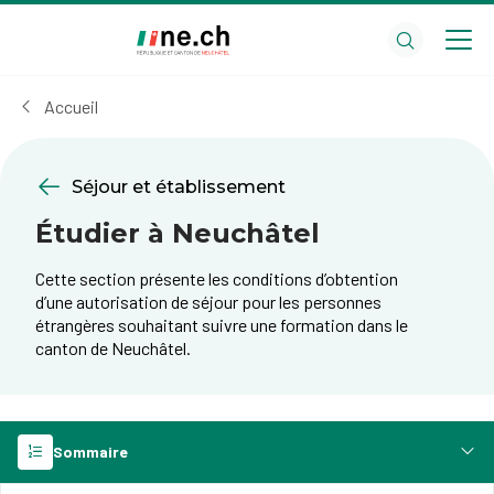
Aller
Aller
au
aux
contenu
réglages
principal
des
Accueil
cookies
Séjour et établissement
Étudier à Neuchâtel
Cette section présente les conditions d’obtention
d’une autorisation de séjour pour les personnes
étrangères souhaitant suivre une formation dans le
canton de Neuchâtel.
Sommaire