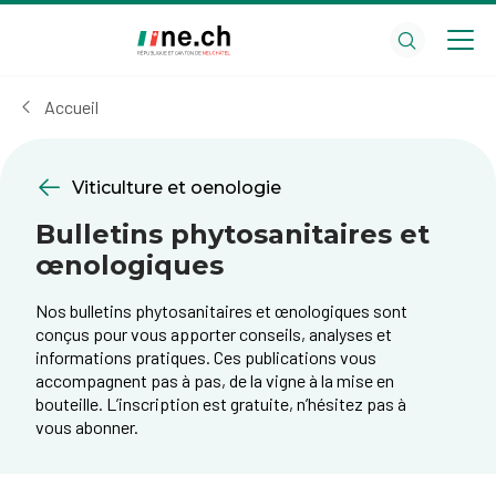
Aller
Aller
au
aux
contenu
réglages
principal
des
Accueil
cookies
Viticulture et oenologie
Bulletins phytosanitaires et
œnologiques
Nos bulletins phytosanitaires et œnologiques sont
conçus pour vous apporter conseils, analyses et
informations pratiques. Ces publications vous
accompagnent pas à pas, de la vigne à la mise en
bouteille. L’inscription est gratuite, n’hésitez pas à
vous abonner.