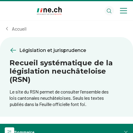
Aller
Aller
au
aux
contenu
réglages
principal
des
Accueil
cookies
Législation et jurisprudence
Recueil systématique de la
législation neuchâteloise
(RSN)
​Le site du RSN permet de consulter l'ensemble des
lois cantonales neuchâteloises. Seuls les textes
publiés dans la Feuille officielle font foi.
Sommaire