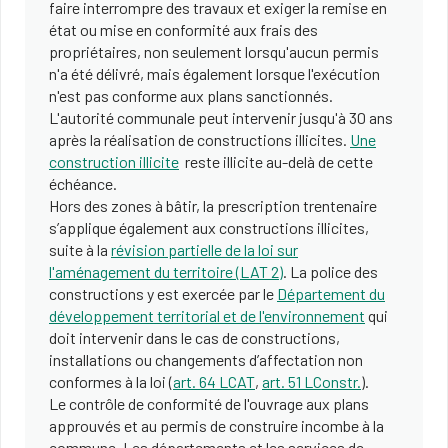
faire interrompre des travaux et exiger la remise en
état ou mise en conformité aux frais des
propriétaires, non seulement lorsqu'aucun permis
n'a été délivré, mais également lorsque l'exécution
n'est pas conforme aux plans sanctionnés.
L'autorité communale peut intervenir jusqu'à 30 ans
après la réalisation de constructions illicites.
Une
construction illicite
reste illicite au-delà de cette
échéance.
Hors des zones à bâtir, la prescription trentenaire
s’applique également aux constructions illicites,
suite à la
révision partielle de la loi sur
l'aménagement du territoire (
LAT 2)
. La police des
constructions y est exercée par le
Département du
développement territorial et de l'environnement
qui
doit intervenir dans le cas de constructions,
installations ou changements d’affectation non
conformes à la loi (
art. 64 LCAT
,
art. 51 LConstr.
).
Le contrôle de conformité de l'ouvrage aux plans
approuvés et au permis de construire incombe à la
commune. Les départements et les services de