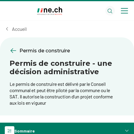
Aller
Aller
au
aux
contenu
réglages
principal
des
Accueil
cookies
Permis de construire
Permis de construire - une
décision administrative
Le permis de construire est délivré par le Conseil
communal et peut être piloté par la commune ou le
SAT. Il autorise la construction d’un projet conforme
aux lois en vigueur
Sommaire