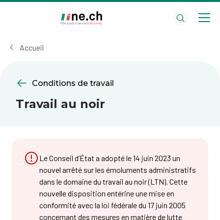
Aller
Aller
au
aux
contenu
réglages
principal
des
Accueil
cookies
Conditions de travail
Travail au noir
Le Conseil d’État a adopté le 14 juin 2023 un
nouvel arrêté sur les émoluments administratifs
dans le domaine du travail au noir (LTN). Cette
nouvelle disposition entérine une mise en
conformité avec la loi fédérale du 17 juin 2005
concernant des mesures en matière de lutte