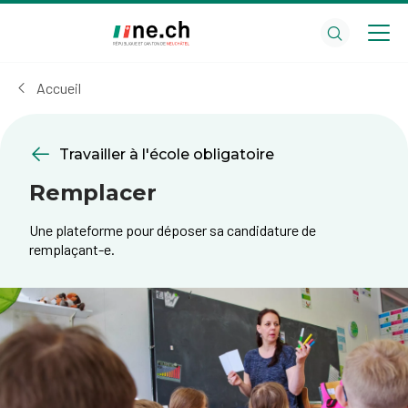
Aller
Aller
au
aux
contenu
réglages
principal
des
Accueil
cookies
Travailler à l'école obligatoire
Remplacer
Une plateforme pour déposer sa candidature de
remplaçant-e.