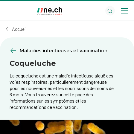
Aller
Aller
au
aux
contenu
réglages
principal
des
Accueil
cookies
Maladies infectieuses et vaccination
Coqueluche
La coqueluche est une maladie infectieuse aiguë d​es
voies respiratoires, particulièrement dangereuse
pour les nouveau-nés et les nourrissons de moins de
6 mois. Vous trouverez sur cette page des
informations sur les symptômes et les
recommandations de vaccination.