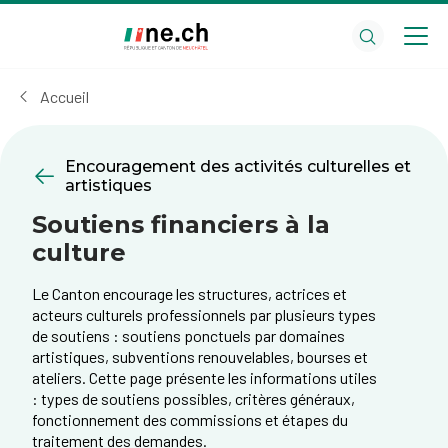
Aller
Aller
au
aux
contenu
réglages
principal
des
Accueil
cookies
Encouragement des activités culturelles et
artistiques
Soutiens financiers à la
culture
Le Canton encourage les structures, actrices et
acteurs culturels professionnels par plusieurs types
de soutiens : soutiens ponctuels par domaines
artistiques, subventions renouvelables, bourses et
ateliers. Cette page présente les informations utiles
: types de soutiens possibles, critères généraux,
fonctionnement des commissions et étapes du
traitement des demandes.