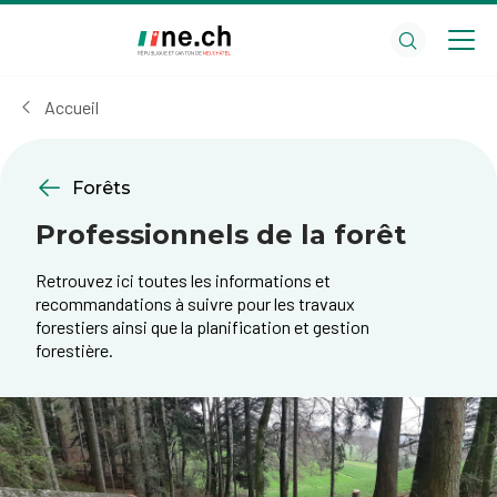
Aller
Aller
au
aux
contenu
réglages
principal
des
Accueil
cookies
Forêts
Professionnels de la forêt
Retrouvez ici toutes les informations et
recommandations à suivre pour les travaux
forestiers ainsi que la planification et gestion
forestière.