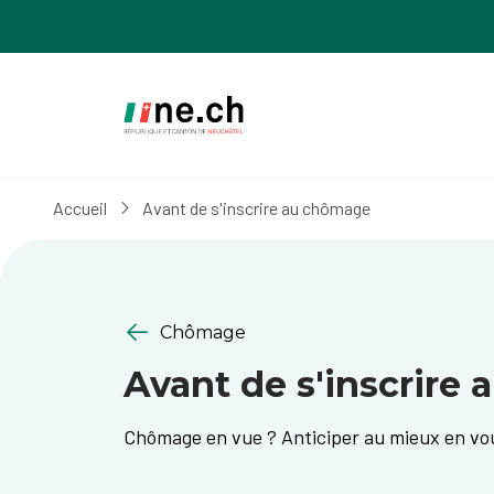
Aller
Aller
au
aux
contenu
réglages
principal
des
cookies
Accueil
Avant de s'inscrire au chômage
Chômage
Avant de s'inscrire
Chômage en vue ? Anticiper au mieux en vou