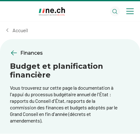
Aller
Aller
au
aux
contenu
réglages
principal
des
Accueil
cookies
Finances
Budget et planification
financière
Vous trouverez sur cette page la documentation à
l'appui du processus budgétaire annuel de l'État :
rapports du Conseil d'État, rapports de la
commission des finances et budgets adoptés par le
Grand Conseil en fin d'année (décrets et
amendements).