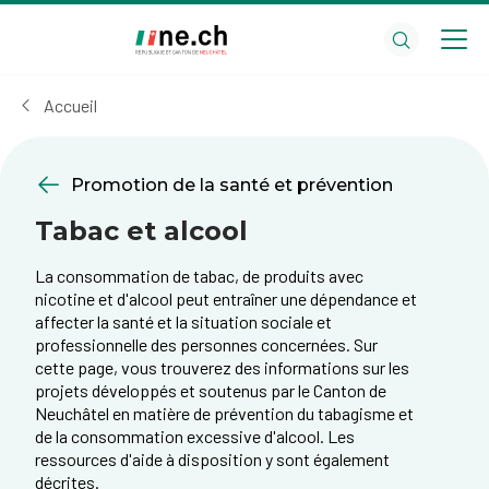
Aller
Aller
au
aux
contenu
réglages
principal
des
Accueil
cookies
Promotion de la santé et prévention
Tabac et alcool
La consommation de tabac, de produits avec
nicotine et d'alcool peut entraîner une dépendance et
affecter la santé et la situation sociale et
professionnelle des personnes concernées. Sur
cette page, vous trouverez des informations sur les
projets développés et soutenus par le Canton de
Neuchâtel en matière de prévention du tabagisme et
de la consommation excessive d'alcool. Les
ressources d'aide à disposition y sont également
décrites.