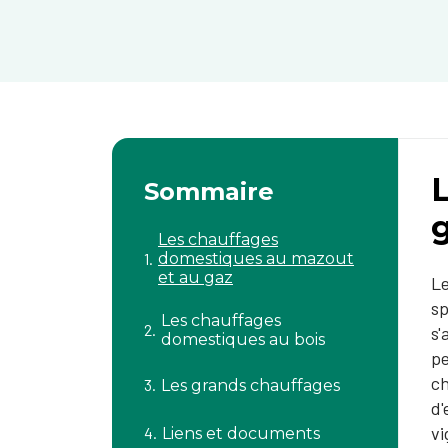
Sommaire
Les chauffages
domestiques au mazout
et au gaz
Le
sp
Les chauffages
s'
domestiques au bois
pe
ch
Les grands chauffages
d'
vi
Liens et documents