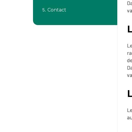
Da
Contact
va
Le
ra
de
Da
va
Le
au