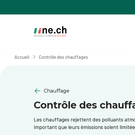
Aller
Aller
au
aux
contenu
réglages
principal
des
cookies
Accueil
Contrôle des chauffages
Chauffage
Contrôle des chauff
Les chauffages rejettent des polluants atmo
important que leurs émissions soient limitée