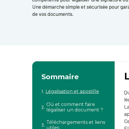
Une démarche simple et sécurisée pour garant
de vos documents.
L
Sommaire
Légalisation et apostille
Qu
lé
Où et comment faire
La
légaliser un document ?
ap
Ce
Téléchargements et liens
utiles
El