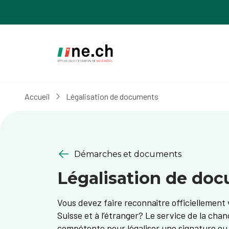
Aller
Aller
au
aux
contenu
réglages
principal
des
cookies
Accueil
Légalisation de documents
Démarches et documents
Légalisation de do
Vous devez faire reconnaître officiellemen
Suisse et à l’étranger? Le service de la chanc
compétente pour légaliser une signature ou d