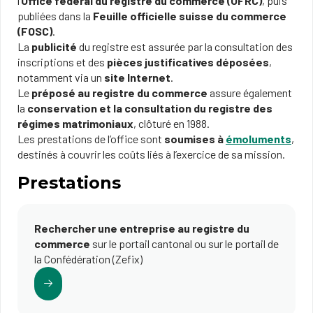
l’
Office fédéral du registre du commerce (OFRC)
, puis
publiées dans la
Feuille officielle suisse du commerce
(FOSC)
.
La
publicité
du registre est assurée par la consultation des
inscriptions et des
pièces justificatives déposées
,
notamment via un
site Internet
.
Le
préposé au registre du commerce
assure également
la
conservation et la consultation du registre des
régimes matrimoniaux
, clôturé en 1988.
Les prestations de l’office sont
soumises à
émoluments
,
destinés à couvrir les coûts liés à l’exercice de sa mission.
Prestations
Rechercher une entreprise au registre du
commerce
sur le portail cantonal ou sur le portail de
la Confédération (Zefix)