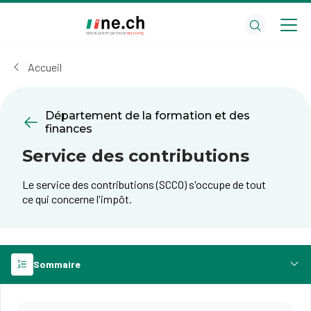
Aller
Aller
au
aux
contenu
réglages
principal
des
Accueil
cookies
Département de la formation et des
finances
Service des contributions
Le service des contributions (SCCO) s'occupe de tout
ce qui concerne l'impôt.
Sommaire