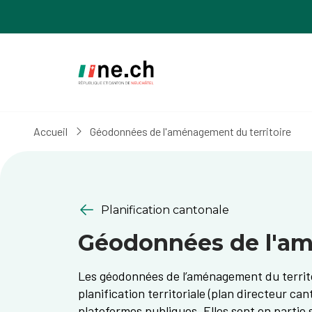
Aller
Aller
au
aux
contenu
réglages
principal
des
cookies
Accueil
Géodonnées de l'aménagement du territoire
Planification cantonale
Géodonnées de l'am
Les géodonnées de l’aménagement du territo
planification territoriale (plan directeur ca
plateformes publiques. Elles sont en partie