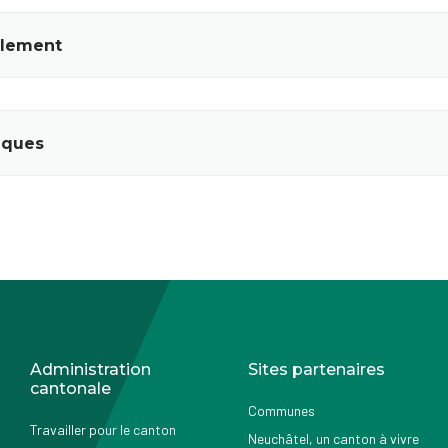
olement
iques
Administration
Sites partenaires
cantonale
Communes
Travailler pour le canton
Neuchâtel, un canton à vivre