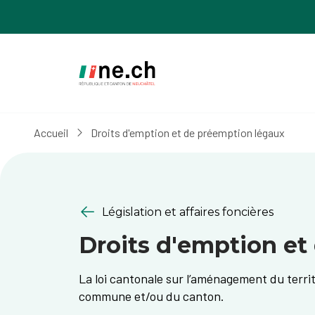
Aller
Aller
au
aux
contenu
réglages
principal
des
cookies
Accueil
Droits d'emption et de préemption légaux
Législation et affaires foncières
Droits d'emption et
La loi cantonale sur l’aménagement du terri
commune et/ou du canton.