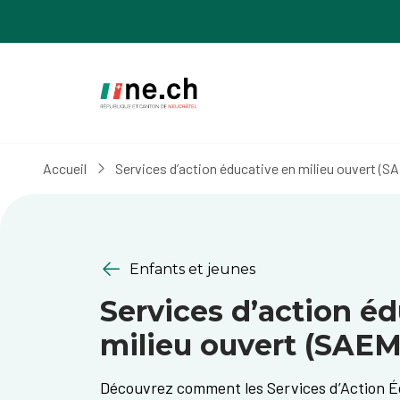
Aller
Aller
au
aux
contenu
réglages
principal
des
cookies
Accueil
Services d’action éducative en milieu ouvert (S
Enfants et jeunes
Services d’action é
milieu ouvert (SAE
Découvrez comment les Services d’Action Éd