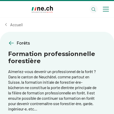
Aller
Aller
au
aux
contenu
réglages
principal
des
Accueil
cookies
Forêts
Formation professionnelle
forestière
Aimeriez-vous devenir un professionnel de la forêt ?
Dans le canton de Neuchâtel, comme partout en
Suisse, la formation initiale de forestier·ère-
bûcheron·ne constitue la porte d’entrée principale de
la filière de formation professionnelle en forêt. Il est
ensuite possible de continuer sa formation en forêt
pour devenir contremaître·sse forestier·ère, garde,
ingénieur·e, etc…