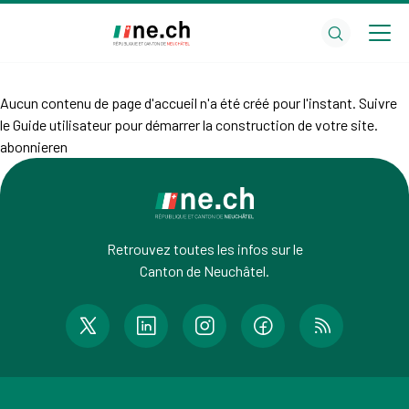
Aller
Aller
au
aux
contenu
réglages
principal
des
cookies
Aucun contenu de page d'accueil n'a été créé pour l'instant. Suivre
le
Guide utilisateur
pour démarrer la construction de votre site.
abonnieren
Retrouvez toutes les infos sur le
Canton de Neuchâtel.