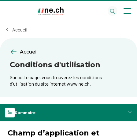
Aller
Aller
au
aux
contenu
réglages
principal
des
Accueil
cookies
Accueil
Conditions d'utilisation
Sur cette page, vous trouverez les conditions
d'utilisation du site internet www.ne.ch.
Sommaire
Champ d’application et