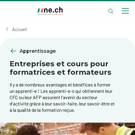
Aller
Aller
au
aux
contenu
réglages
principal
des
Accueil
cookies
Apprentissage
Entreprises et cours pour
formatrices et formateurs
Il y a de nombreux avantages et bénéfices à former
un apprenti-e ! Les apprenti-e-s qui obtiennent leur
CFC ou leur AFP assurent l'avenir du secteur
d'activité grâce à leur savoir-faire, leur savoir-être et
à la qualité de la formation reçue.