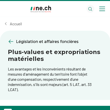
Aller
Aller
au
aux
contenu
réglages
principal
des
Accueil
cookies
Législation et affaires foncières
Plus-values et expropriations
matérielles
Les avantages et les inconvénients résultant de
mesures d'aménagement du territoire font l'objet
d'une compensation, respectivement d’une
indemnisation, s'ils sont majeurs (art. 5 LAT, art. 33
LCAT).