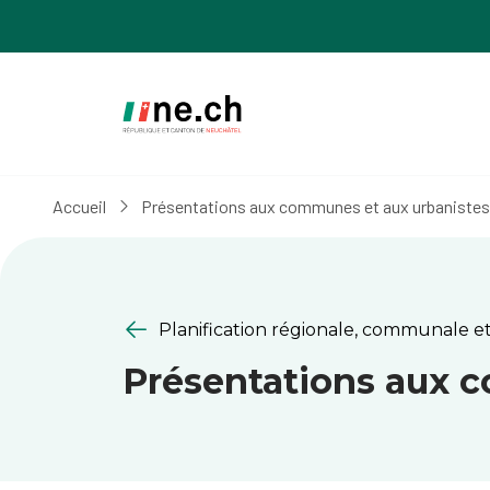
Aller
Aller
au
aux
contenu
réglages
principal
des
cookies
Accueil
Présentations aux communes et aux urbanistes
Planification régionale, communale et
Présentations aux 