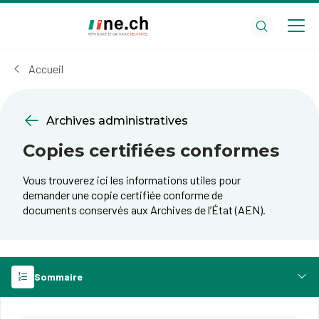
Aller
Aller
au
aux
contenu
réglages
principal
des
Accueil
cookies
Archives administratives
Copies certifiées conformes
Vous trouverez ici les informations utiles pour
demander une copie certifiée conforme de
documents conservés aux Archives de l’État (AEN).
Sommaire