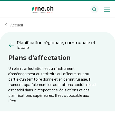
Aller
Aller
au
aux
contenu
réglages
principal
des
Accueil
cookies
Planification régionale, communale et
locale
Plans d'affectation
Un plan d’affectation est un instrument
d’aménagement du territoire qui affecte tout ou
partie d’un territoire donné et en définit l’usage. Il
transcrit spatialement les aspirations sociétales et
est établi dans le respect des législations et des
planifications supérieures. Il est opposable aux
tiers.