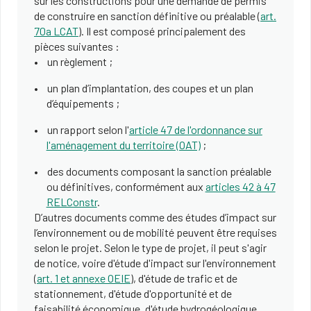
sur les constructions pour une demande de permis
de construire en sanction définitive ou préalable (
art.
70a LCAT
). Il est composé principalement des
pièces suivantes :
un règlement ;
un plan d’implantation, des coupes et un plan
d’équipements ;
un rapport selon l'
article 47 de l'ordonnance sur
l'aménagement du territoire (OAT)
;
des documents composant la sanction préalable
ou définitives, conformément aux
articles 42 à 47
RELConstr
.
D’autres documents comme des études d’impact sur
l’environnement ou de mobilité peuvent être requises
selon le projet. Selon le type de projet, il peut s'agir
de notice, voire d'étude d'impact sur l'environnement
(
art. 1 et annexe OEIE
), d'étude de trafic et de
stationnement, d'étude d'opportunité et de
faisabilité économique, d'étude hydrogéologique,