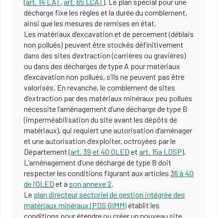
(
art. 14 LAT
,
art. 65 LCAT
). Le plan spécial pour une
décharge fixe les règles et la durée du comblement,
ainsi que les mesures de remises en état.
Les matériaux d’excavation et de percement (déblais
non pollués) peuvent être stockés définitivement
dans des sites d’extraction (carrières ou gravières)
ou dans des décharges de type A pour matériaux
d’excavation non pollués, s’ils ne peuvent pas être
valorisés. En revanche, le comblement de sites
d’extraction par des matériaux minéraux peu pollués
nécessite l’aménagement d’une décharge de type B
(imperméabilisation du site avant les dépôts de
matériaux), qui requiert une autorisation d’aménager
et une autorisation d’exploiter, octroyées par le
Département (
art. 39 et 40 OLED
et
art. 15a LDSP
).
L’aménagement d’une décharge de type B doit
respecter les conditions figurant aux articles
36 à 40
de l’OLED
et à
son annexe 2
.
Le
plan directeur sectoriel de gestion intégrée des
matériaux minéraux (PDS GIMM)
établit les
conditions pour étendre ou créer un nouveau site