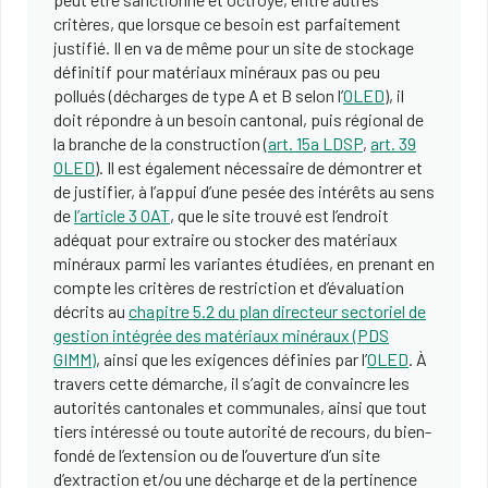
critères, que lorsque ce besoin est parfaitement
justifié. Il en va de même pour un site de stockage
définitif pour matériaux minéraux pas ou peu
pollués (décharges de type A et B selon l’
OLED
), il
doit répondre à un besoin cantonal, puis régional de
la branche de la construction (
art. 15a LDSP
,
art. 39
OLED
). Il est également nécessaire de démontrer et
de justifier, à l’appui d’une pesée des intérêts au sens
de
l’article 3 OAT
, que le site trouvé est l’endroit
adéquat pour extraire ou stocker des matériaux
minéraux parmi les variantes étudiées, en prenant en
compte les critères de restriction et d’évaluation
décrits au
chapitre 5.2 du plan directeur sectoriel de
gestion intégrée des matériaux minéraux (PDS
GIMM)
, ainsi que les exigences définies par l’
OLED
. À
travers cette démarche, il s’agit de convaincre les
autorités cantonales et communales, ainsi que tout
tiers intéressé ou toute autorité de recours, du bien-
fondé de l’extension ou de l’ouverture d’un site
d’extraction et/ou une décharge et de la pertinence