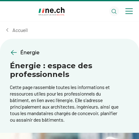
Aller
Aller
au
aux
contenu
réglages
principal
des
Accueil
cookies
Énergie
Énergie : espace des
professionnels
Cette page rassemble toutes les informations et
ressources utiles pour les professionnels du
bâtiment, en lien avec l'énergie. Elle s’adresse
principalement aux architectes, ingénieurs, ainsi que
tous les mandataires chargés de concevoir, planifier
ou assainir des bâtiments.