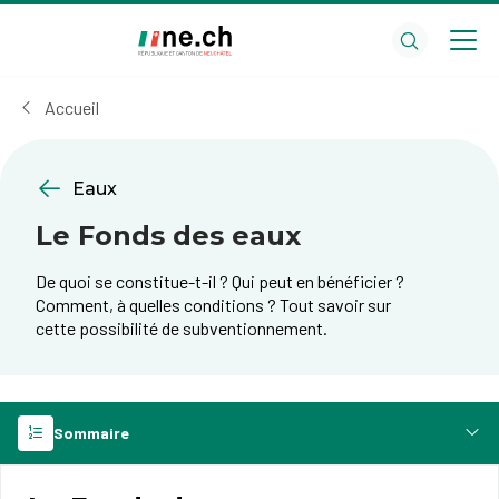
Aller
Aller
au
aux
contenu
réglages
principal
des
Accueil
cookies
Eaux
Le Fonds des eaux
De quoi se constitue-t-il ? Qui peut en bénéficier ?
Comment, à quelles conditions ? Tout savoir sur
cette possibilité de subventionnement.
Sommaire