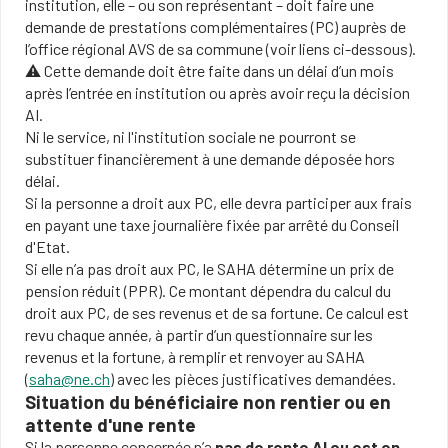
institution, elle – ou son représentant – doit faire une
demande de prestations complémentaires (PC) auprès de
l’office régional AVS de sa commune (voir liens ci-dessous).
⚠️ Cette demande doit être faite dans un délai d’un mois
après l’entrée en institution ou après avoir reçu la décision
AI.
Ni le service, ni l'institution sociale ne pourront se
substituer financièrement à une demande déposée hors
délai.
Si la personne a droit aux PC, elle devra participer aux frais
en payant une taxe journalière fixée par arrêté du Conseil
d'Etat.
Si elle n’a pas droit aux PC, le SAHA détermine un prix de
pension réduit (PPR). Ce montant dépendra du calcul du
droit aux PC, de ses revenus et de sa fortune. Ce calcul est
revu chaque année, à partir d’un questionnaire sur les
revenus et la fortune, à remplir et renvoyer au SAHA
(
saha@ne.ch
) avec les pièces justificatives demandées.
Situation du bénéficiaire non rentier ou en
attente d'une rente
Si la personne concernée n’a
pas de rente AI ou est en