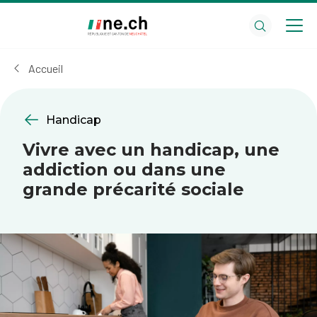
Aller
Aller
au
aux
contenu
réglages
principal
des
Accueil
cookies
Handicap
Vivre avec un handicap, une
addiction ou dans une
grande précarité sociale