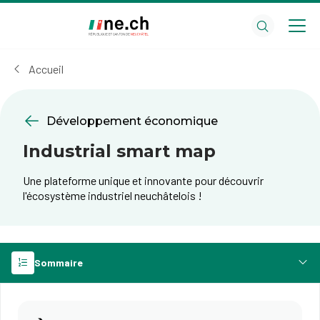
Aller
Aller
au
aux
contenu
réglages
principal
des
Accueil
cookies
Développement économique
Industrial smart map
Une plateforme unique et innovante pour découvrir
l'écosystème industriel neuchâtelois !
Sommaire