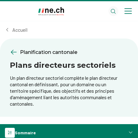
Aller
Aller
au
aux
contenu
réglages
principal
des
Accueil
cookies
Planification cantonale
Plans directeurs sectoriels
Un plan directeur sectoriel complète le plan directeur
cantonal en définissant, pour un domaine ou un
territoire spécifique, des objectifs et des principes
d’aménagement liant les autorités communales et
cantonales.
Sommaire