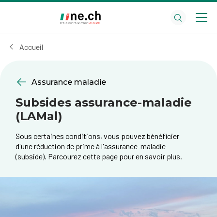
Aller
Aller
au
aux
contenu
réglages
principal
des
Accueil
cookies
Assurance maladie
Subsides assurance-maladie
(LAMal)
Sous certaines conditions, vous pouvez bénéficier
d'une réduction de prime à l'assurance-maladie
(subside). Parcourez cette page pour en savoir plus.