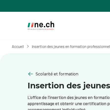
Aller
Aller
au
aux
contenu
réglages
principal
des
cookies
Accueil
Insertion des jeunes en formation professionnel
Scolarité et formation
Insertion des jeune
L'office de l'insertion des jeunes en formati
apprentissage et obtenir une certification p
accompagnement individualisé.